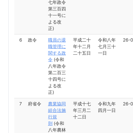
七年政令
第三百四
十一号に
よる改
正)
6
政令
職員の退
平成二十
令和八年
26-0
職管理に
年十二月
七月三十
関する政
二十五日
一日
令
(令和
八年政令
第二百三
十四号に
よる改
正)
7
府省令
農業協同
平成十七
令和九年
26-0
組合法施
年三月二
四月一日
行規
十二日
則
(令和
八年農林