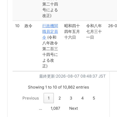
第二十四
号による
改正)
10
政令
行政機関
昭和四十
令和八年
26-0
職員定員
四年五月
七月三十
令
(令和
十六日
一日
八年政令
第二百三
十四号に
よる改
正)
最終更新:2026-08-07 08:48:37 JST
Showing 1 to 10 of 10,862 entries
Previous
1
2
3
4
5
…
1,087
Next