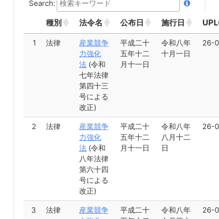
Search:
種別
法令名
公布日
施行日
UPL
1
法律
産業競争
平成二十
令和八年
26-0
力強化
五年十二
十月一日
法
(令和
月十一日
七年法律
第四十三
号による
改正)
2
法律
産業競争
平成二十
令和八年
26-0
力強化
五年十二
八月十二
法
(令和
月十一日
日
八年法律
第六十四
号による
改正)
3
法律
産業競争
平成二十
令和八年
26-0