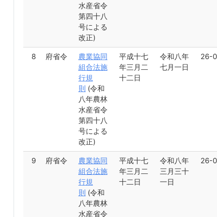
水産省令
第四十八
号による
改正)
8
府省令
農業協同
平成十七
令和八年
26-0
組合法施
年三月二
七月一日
行規
十二日
則
(令和
八年農林
水産省令
第四十八
号による
改正)
9
府省令
農業協同
平成十七
令和八年
26-0
組合法施
年三月二
三月三十
行規
十二日
一日
則
(令和
八年農林
水産省令