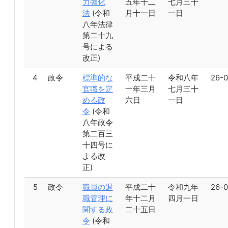
力強化
五年十二
七月三十
法
(令和
月十一日
一日
八年法律
第二十九
号による
改正)
4
政令
標準的な
平成二十
令和八年
26-0
官職を定
一年三月
七月三十
める政
六日
一日
令
(令和
八年政令
第二百三
十四号に
よる改
正)
5
政令
職員の退
平成二十
令和九年
26-0
職管理に
年十二月
四月一日
関する政
二十五日
令
(令和